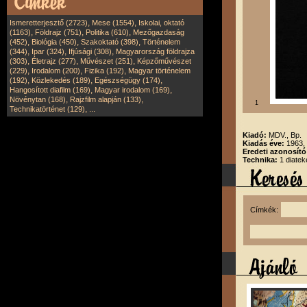
,
,
Ismeretterjesztő (2723)
Mese (1554)
Iskolai, oktató
,
,
,
(1163)
Földrajz (751)
Politika (610)
Mezőgazdaság
,
,
,
(452)
Biológia (450)
Szakoktató (398)
Történelem
,
,
,
(344)
Ipar (324)
Ifjúsági (308)
Magyarország földrajza
,
,
,
(303)
Életrajz (277)
Művészet (251)
Képzőművészet
,
,
,
(229)
Irodalom (200)
Fizika (192)
Magyar történelem
,
,
,
(192)
Közlekedés (189)
Egészségügy (174)
,
,
Hangosított diafilm (169)
Magyar irodalom (169)
,
,
Növénytan (168)
Rajzfilm alapján (133)
1
,
Technikatörténet (129)
...
Kiadó:
MDV., Bp.
Kiadás éve:
1963,
Eredeti azonosít
Technika:
1 diatek
Címkék: