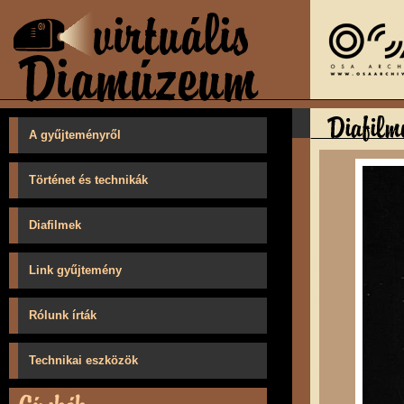
A gyűjteményről
Történet és technikák
Diafilmek
Link gyűjtemény
Rólunk írták
Technikai eszközök