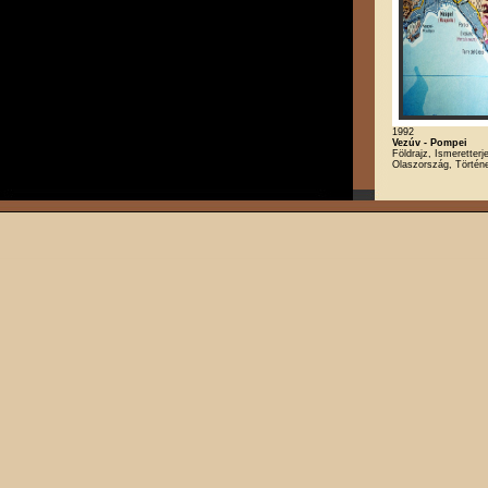
1992
Vezúv - Pompei
Földrajz, Ismeretterj
Olaszország, Történ