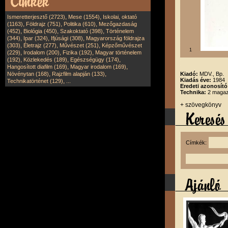
,
,
Ismeretterjesztő (2723)
Mese (1554)
Iskolai, oktató
,
,
,
(1163)
Földrajz (751)
Politika (610)
Mezőgazdaság
,
,
,
(452)
Biológia (450)
Szakoktató (398)
Történelem
,
,
,
(344)
Ipar (324)
Ifjúsági (308)
Magyarország földrajza
,
,
,
(303)
Életrajz (277)
Művészet (251)
Képzőművészet
1
,
,
,
(229)
Irodalom (200)
Fizika (192)
Magyar történelem
,
,
,
(192)
Közlekedés (189)
Egészségügy (174)
,
,
Hangosított diafilm (169)
Magyar irodalom (169)
,
,
Növénytan (168)
Rajzfilm alapján (133)
Kiadó:
MDV., Bp.
Kiadás éve:
1984
,
Technikatörténet (129)
...
Eredeti azonosító
Technika:
2 magazi
+ szövegkönyv
Címkék: