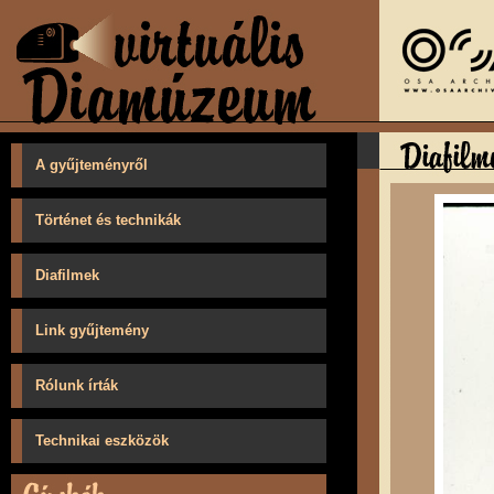
A gyűjteményről
Történet és technikák
Diafilmek
Link gyűjtemény
Rólunk írták
Technikai eszközök