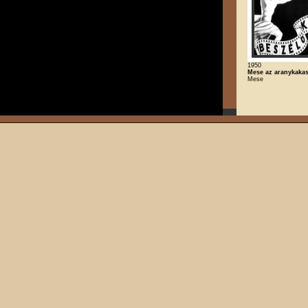
1950
Mese az aranykakas
Mese