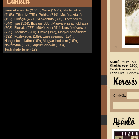
,
,
Ismeretterjesztő (2723)
Mese (1554)
Iskolai, oktató
,
,
,
(1163)
Földrajz (751)
Politika (610)
Mezőgazdaság
,
,
,
(452)
Biológia (450)
Szakoktató (398)
Történelem
,
,
,
(344)
Ipar (324)
Ifjúsági (308)
Magyarország földrajza
,
,
,
(303)
Életrajz (277)
Művészet (251)
Képzőművészet
,
,
,
(229)
Irodalom (200)
Fizika (192)
Magyar történelem
,
,
,
(192)
Közlekedés (189)
Egészségügy (174)
,
,
Hangosított diafilm (169)
Magyar irodalom (169)
,
,
Növénytan (168)
Rajzfilm alapján (133)
1
,
Technikatörténet (129)
...
Kiadó:
MDV., Bp.
Kiadás éve:
1968
Eredeti azonosít
Technika:
1 diatek
Címkék: