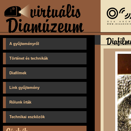
A gyűjteményről
Történet és technikák
Diafilmek
Link gyűjtemény
Rólunk írták
Technikai eszközök