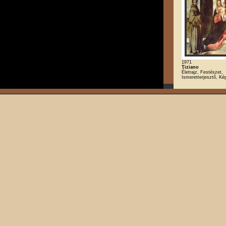
1971
Tiziano
Életrajz, Festészet,
Ismeretterjesztő, K