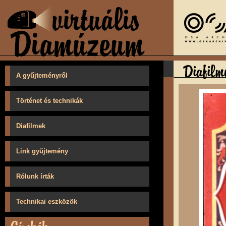
A gyűjteményről
Történet és technikák
Diafilmek
Link gyűjtemény
Rólunk írták
Technikai eszközök