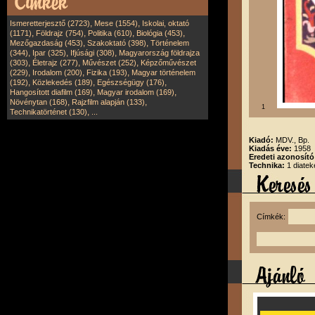
,
,
Ismeretterjesztő (2723)
Mese (1554)
Iskolai, oktató
,
,
,
,
(1171)
Földrajz (754)
Politika (610)
Biológia (453)
,
,
Mezőgazdaság (453)
Szakoktató (398)
Történelem
,
,
,
(344)
Ipar (325)
Ifjúsági (308)
Magyarország földrajza
,
,
,
(303)
Életrajz (277)
Művészet (252)
Képzőművészet
,
,
,
(229)
Irodalom (200)
Fizika (193)
Magyar történelem
,
,
,
(192)
Közlekedés (189)
Egészségügy (176)
,
,
Hangosított diafilm (169)
Magyar irodalom (169)
,
,
Növénytan (168)
Rajzfilm alapján (133)
1
,
Technikatörténet (130)
...
Kiadó:
MDV., Bp.
Kiadás éve:
1958
Eredeti azonosít
Technika:
1 diatek
Címkék: