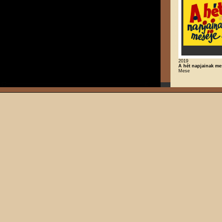
2019
A hét napjainak me
Mese