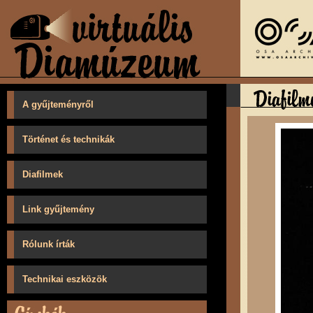
A gyűjteményről
Történet és technikák
Diafilmek
Link gyűjtemény
Rólunk írták
Technikai eszközök