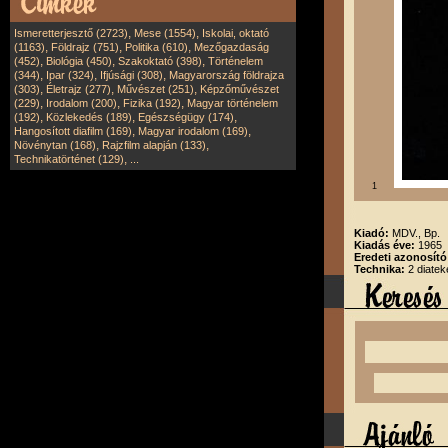
,
,
Ismeretterjesztő (2723)
Mese (1554)
Iskolai, oktató
,
,
,
(1163)
Földrajz (751)
Politika (610)
Mezőgazdaság
,
,
,
(452)
Biológia (450)
Szakoktató (398)
Történelem
,
,
,
(344)
Ipar (324)
Ifjúsági (308)
Magyarország földrajza
,
,
,
(303)
Életrajz (277)
Művészet (251)
Képzőművészet
,
,
,
(229)
Irodalom (200)
Fizika (192)
Magyar történelem
,
,
,
(192)
Közlekedés (189)
Egészségügy (174)
,
,
Hangosított diafilm (169)
Magyar irodalom (169)
,
,
Növénytan (168)
Rajzfilm alapján (133)
,
Technikatörténet (129)
...
1
Kiadó:
MDV., Bp.
Kiadás éve:
1965
Eredeti azonosító
Technika:
2 diatek