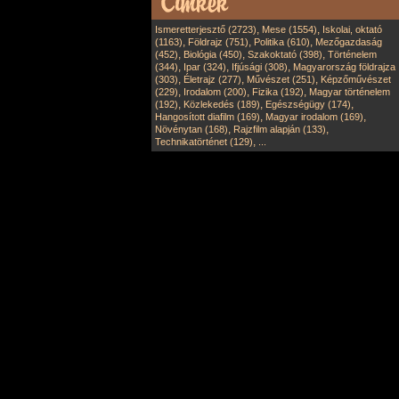
,
,
Ismeretterjesztő (2723)
Mese (1554)
Iskolai, oktató
,
,
,
(1163)
Földrajz (751)
Politika (610)
Mezőgazdaság
,
,
,
(452)
Biológia (450)
Szakoktató (398)
Történelem
,
,
,
(344)
Ipar (324)
Ifjúsági (308)
Magyarország földrajza
,
,
,
(303)
Életrajz (277)
Művészet (251)
Képzőművészet
,
,
,
(229)
Irodalom (200)
Fizika (192)
Magyar történelem
,
,
,
(192)
Közlekedés (189)
Egészségügy (174)
,
,
Hangosított diafilm (169)
Magyar irodalom (169)
,
,
Növénytan (168)
Rajzfilm alapján (133)
,
Technikatörténet (129)
...