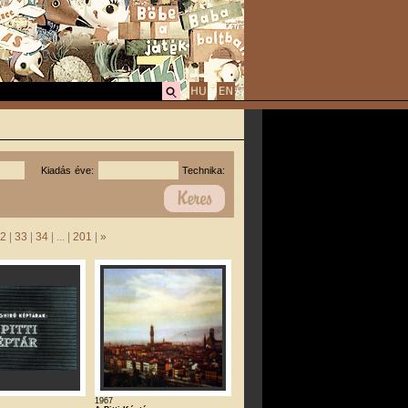
Kiadás éve:
Technika:
2
|
33
|
34
| ... |
201
|
»
1967