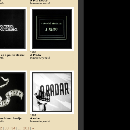
ár
A Pitti Képtár
ztő
Ismeretterjesztő
1963
 és a politizálásról
A Prado
ztő
Ismeretterjesztő
1963
tus kivont kardja
A radar
ztő
Ismeretterjesztő
2
|
33
|
34
| ... |
201
|
»