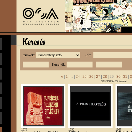
Címkék:
Cím:
Készítők:
«
|
1
| ... |
24
|
25
|
26
|
27
|
28
| 29 |
30
|
31
|
3
337-348/2403. találat
1979
1955
1967