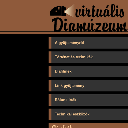
A gyűjteményről
Történet és technikák
Diafilmek
Link gyűjtemény
Rólunk írták
Technikai eszközök