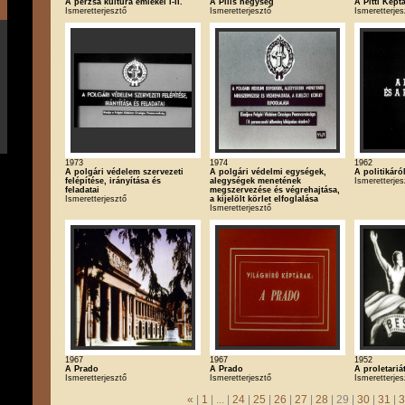
A perzsa kultúra emlékei I-II.
A Pilis hegység
A Pitti Képt
Ismeretterjesztő
Ismeretterjesztő
Ismeretterjes
1973
1974
1962
A polgári védelem szervezeti
A polgári védelmi egységek,
A politikáról
felépítése, irányítása és
alegységek menetének
Ismeretterjes
feladatai
megszervezése és végrehajtása,
Ismeretterjesztő
a kijelölt körlet elfoglalása
Ismeretterjesztő
1967
1967
1952
A Prado
A Prado
A proletariá
Ismeretterjesztő
Ismeretterjesztő
Ismeretterjes
«
|
1
| ... |
24
|
25
|
26
|
27
|
28
| 29 |
30
|
31
|
3