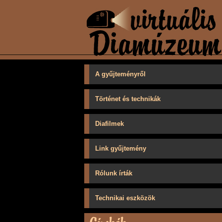
A gyűjteményről
Történet és technikák
Diafilmek
Link gyűjtemény
Rólunk írták
Technikai eszközök