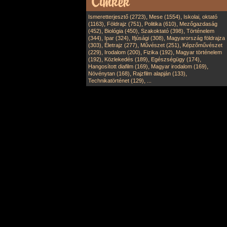
,
,
Ismeretterjesztő (2723)
Mese (1554)
Iskolai, oktató
,
,
,
(1163)
Földrajz (751)
Politika (610)
Mezőgazdaság
,
,
,
(452)
Biológia (450)
Szakoktató (398)
Történelem
,
,
,
(344)
Ipar (324)
Ifjúsági (308)
Magyarország földrajza
,
,
,
(303)
Életrajz (277)
Művészet (251)
Képzőművészet
,
,
,
(229)
Irodalom (200)
Fizika (192)
Magyar történelem
,
,
,
(192)
Közlekedés (189)
Egészségügy (174)
,
,
Hangosított diafilm (169)
Magyar irodalom (169)
,
,
Növénytan (168)
Rajzfilm alapján (133)
,
Technikatörténet (129)
...