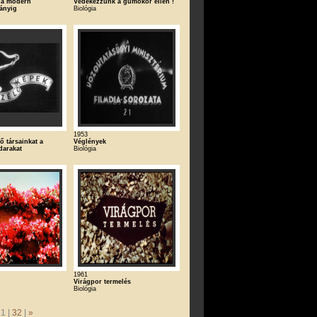
l a modern
Védekezzünk a gümőkór ellen !
ányig
Biológia
1953
ő társainkat a
Véglények
darakat
Biológia
1961
Virágpor termelés
Biológia
31 |
32
|
»