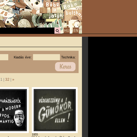
Kiadás éve:
Technika:
31 |
32
|
»
1955