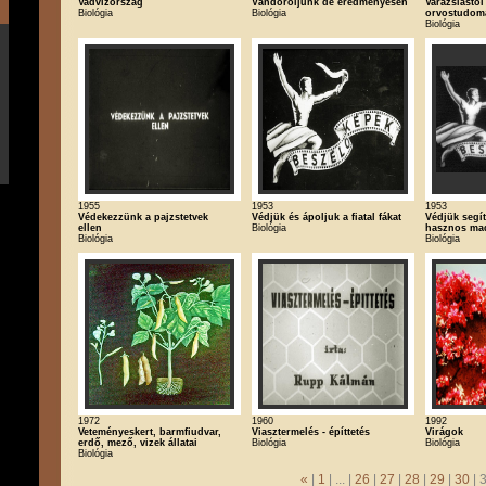
Vadvízország
Vándoroljunk de eredményesen
Varázslástó
Biológia
Biológia
orvostudom
Biológia
1955
1953
1953
Védekezzünk a pajzstetvek
Védjük és ápoljuk a fiatal fákat
Védjük segít
ellen
Biológia
hasznos ma
Biológia
Biológia
1972
1960
1992
Veteményeskert, barmfiudvar,
Viasztermelés - építtetés
Virágok
erdő, mező, vizek állatai
Biológia
Biológia
Biológia
«
|
1
| ... |
26
|
27
|
28
|
29
|
30
| 