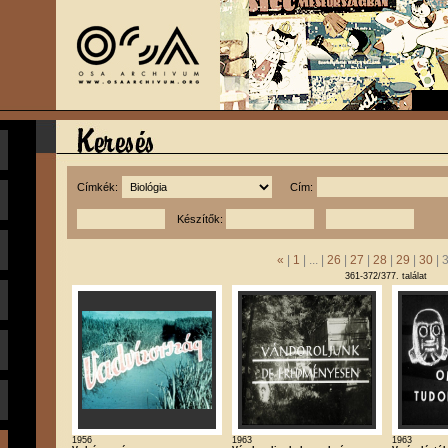
Címkék:
Cím:
Készítők:
«
|
1
| ... |
26
|
27
|
28
|
29
|
30
| 
361-372/377. találat
1956
1963
1963