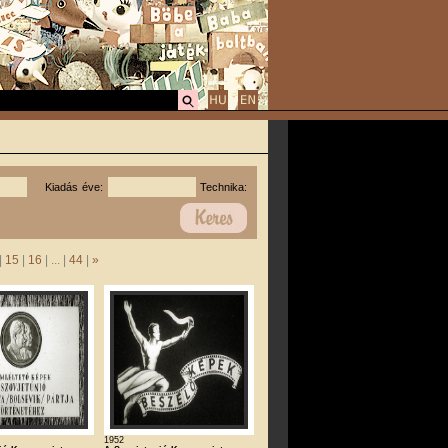
Kiadás éve:
Technika:
|
15
|
16
| ... |
44
|
»
1952