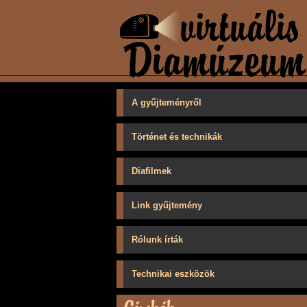
A gyűjteményről
Történet és technikák
Diafilmek
Link gyűjtemény
Rólunk írták
Technikai eszközök