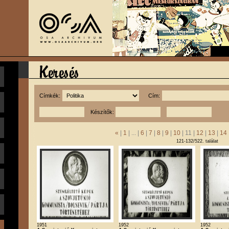
Címkék:
Cím:
Készítők:
«
|
1
| ... |
6
|
7
|
8
|
9
|
10
| 11 |
12
|
13
|
14
121-132/522. találat
1951
1952
1952