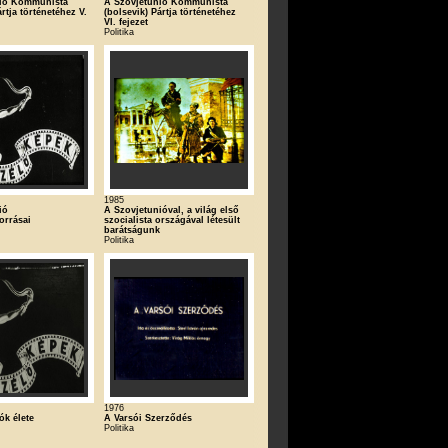
nió Kommunista
A Szovjetunió Kommunista
ártja történetéhez V.
(bolsevik) Pártja történetéhez
VI. fejezet
Politika
1985
ió
A Szovjetunióval, a világ első
orrásai
szocialista országával létesült
barátságunk
Politika
1976
ók élete
A Varsói Szerződés
Politika