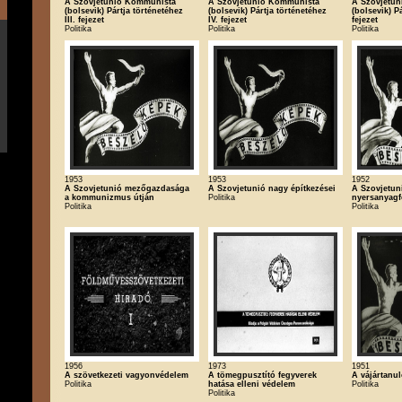
A Szovjetunió Kommunista
A Szovjetunió Kommunista
A Szovjetu
(bolsevik) Pártja történetéhez
(bolsevik) Pártja történetéhez
(bolsevik) P
III. fejezet
IV. fejezet
fejezet
Politika
Politika
Politika
1953
1953
1952
A Szovjetunió mezőgazdasága
A Szovjetunió nagy építkezései
A Szovjetun
a kommunizmus útján
Politika
nyersanyagf
Politika
Politika
1956
1973
1951
A szövetkezeti vagyonvédelem
A tömegpusztító fegyverek
A vájártanul
Politika
hatása elleni védelem
Politika
Politika