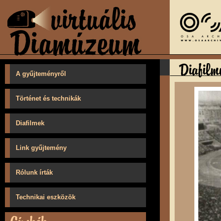
A gyűjteményről
Történet és technikák
Diafilmek
Link gyűjtemény
Rólunk írták
Technikai eszközök