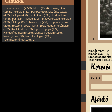
,
,
Ismeretterjesztő (2723)
Mese (1554)
Iskolai, oktató
,
,
,
(1163)
Földrajz (751)
Politika (610)
Mezőgazdaság
,
,
,
(452)
Biológia (450)
Szakoktató (398)
Történelem
,
,
,
(344)
Ipar (324)
Ifjúsági (308)
Magyarország földrajza
,
,
,
(303)
Életrajz (277)
Művészet (251)
Képzőművészet
,
,
,
(229)
Irodalom (200)
Fizika (192)
Magyar történelem
,
,
,
(192)
Közlekedés (189)
Egészségügy (174)
,
,
Hangosított diafilm (169)
Magyar irodalom (169)
,
,
Növénytan (168)
Rajzfilm alapján (133)
,
1
Technikatörténet (129)
...
Kiadó:
MDV., Bp.
Kiadás éve:
1955
Eredeti azonosító
Technika:
1 diatek
Címkék: