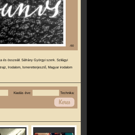
/60
rta és összeáll. Sáfrány Györgyi szerk. Szilágyi
trajz, Irodalom, Ismeretterjesztő, Magyar irodalom
Kiadás éve:
Technika: