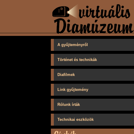
A gyűjteményről
Történet és technikák
Diafilmek
Link gyűjtemény
Rólunk írták
Technikai eszközök