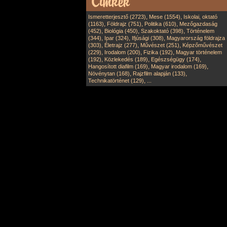
,
,
Ismeretterjesztő (2723)
Mese (1554)
Iskolai, oktató
,
,
,
(1163)
Földrajz (751)
Politika (610)
Mezőgazdaság
,
,
,
(452)
Biológia (450)
Szakoktató (398)
Történelem
,
,
,
(344)
Ipar (324)
Ifjúsági (308)
Magyarország földrajza
,
,
,
(303)
Életrajz (277)
Művészet (251)
Képzőművészet
,
,
,
(229)
Irodalom (200)
Fizika (192)
Magyar történelem
,
,
,
(192)
Közlekedés (189)
Egészségügy (174)
,
,
Hangosított diafilm (169)
Magyar irodalom (169)
,
,
Növénytan (168)
Rajzfilm alapján (133)
,
Technikatörténet (129)
...