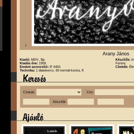
1
Arany János
Kiadó:
MDV., Bp.
Készítők:
í
Kiadás éve:
1956
Ferenc
Eredeti azonosító:
IF 6401
Címkék:
Éle
Technika:
1 diatekercs, 60 normál kocka, ff.
Címkék:
Cím:
Készítők: