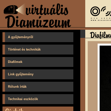
A gyűjteményről
Történet és technikák
Diafilmek
Link gyűjtemény
Rólunk írták
Technikai eszközök