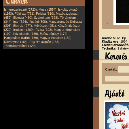
,
,
Ismeretterjesztő (2723)
Mese (1554)
Iskolai, oktató
,
,
,
(1163)
Földrajz (751)
Politika (610)
Mezőgazdaság
,
,
,
(452)
Biológia (450)
Szakoktató (398)
Történelem
,
,
,
(344)
Ipar (324)
Ifjúsági (308)
Magyarország földrajza
1
,
,
,
(303)
Életrajz (277)
Művészet (251)
Képzőművészet
,
,
,
(229)
Irodalom (200)
Fizika (192)
Magyar történelem
,
,
,
(192)
Közlekedés (189)
Egészségügy (174)
,
,
Hangosított diafilm (169)
Magyar irodalom (169)
Kiadó:
MDV., Bp.
,
,
Kiadás éve:
1964
Növénytan (168)
Rajzfilm alapján (133)
Eredeti azonosít
,
Technikatörténet (129)
...
Technika:
1 diatek
Címkék: