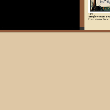
1957
Szegény ember gye
Egészségügy, Mese