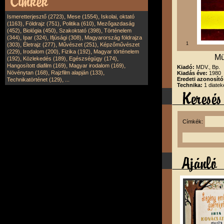
,
,
Ismeretterjesztő (2723)
Mese (1554)
Iskolai, oktató
,
,
,
(1163)
Földrajz (751)
Politika (610)
Mezőgazdaság
,
,
,
(452)
Biológia (450)
Szakoktató (398)
Történelem
,
,
,
(344)
Ipar (324)
Ifjúsági (308)
Magyarország földrajza
,
,
,
1
(303)
Életrajz (277)
Művészet (251)
Képzőművészet
,
,
,
(229)
Irodalom (200)
Fizika (192)
Magyar történelem
Mü
,
,
,
(192)
Közlekedés (189)
Egészségügy (174)
,
,
Hangosított diafilm (169)
Magyar irodalom (169)
Kiadó:
MDV., Bp.
,
,
Növénytan (168)
Rajzfilm alapján (133)
Kiadás éve:
1980
,
Eredeti azonosító
Technikatörténet (129)
...
Technika:
1 diatek
Címkék: