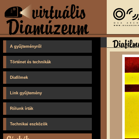
A gyűjteményről
Történet és technikák
Diafilmek
Link gyűjtemény
Rólunk írták
Technikai eszközök