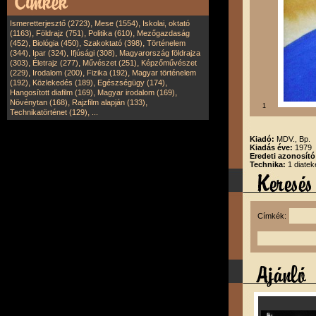
,
,
Ismeretterjesztő (2723)
Mese (1554)
Iskolai, oktató
,
,
,
(1163)
Földrajz (751)
Politika (610)
Mezőgazdaság
,
,
,
(452)
Biológia (450)
Szakoktató (398)
Történelem
,
,
,
(344)
Ipar (324)
Ifjúsági (308)
Magyarország földrajza
,
,
,
(303)
Életrajz (277)
Művészet (251)
Képzőművészet
,
,
,
(229)
Irodalom (200)
Fizika (192)
Magyar történelem
,
,
,
(192)
Közlekedés (189)
Egészségügy (174)
,
,
Hangosított diafilm (169)
Magyar irodalom (169)
,
,
Növénytan (168)
Rajzfilm alapján (133)
1
,
Technikatörténet (129)
...
Kiadó:
MDV., Bp.
Kiadás éve:
1979
Eredeti azonosít
Technika:
1 diatek
Címkék: