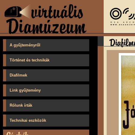
A gyűjteményről
Történet és technikák
Diafilmek
Link gyűjtemény
Rólunk írták
Technikai eszközök