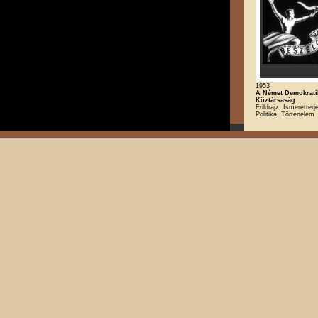
1953
A Német Demokrati
Köztársaság
Földrajz, Ismeretterj
Politika, Történelem