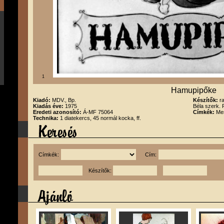
1
Hamupipőke
Kiadó:
MDV., Bp.
Készítők:
r
Kiadás éve:
1975
Béla szerk.
Eredeti azonosító:
Á-MF 75064
Címkék:
Me
Technika:
1 diatekercs, 45 normál kocka, ff.
Címkék:
Cím:
Készítők: