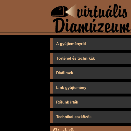
A gyűjteményről
Történet és technikák
Diafilmek
Link gyűjtemény
Rólunk írták
Technikai eszközök