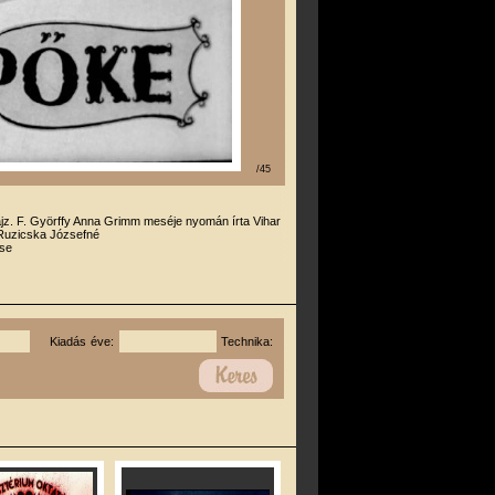
/45
ajz. F. Györffy Anna Grimm meséje nyomán írta Vihar
 Ruzicska Józsefné
se
Kiadás éve:
Technika: