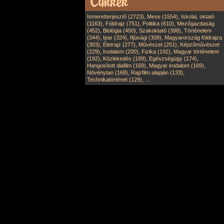
,
,
Ismeretterjesztő (2723)
Mese (1554)
Iskolai, oktató
,
,
,
(1163)
Földrajz (751)
Politika (610)
Mezőgazdaság
,
,
,
(452)
Biológia (450)
Szakoktató (398)
Történelem
,
,
,
(344)
Ipar (324)
Ifjúsági (308)
Magyarország földrajza
,
,
,
(303)
Életrajz (277)
Művészet (251)
Képzőművészet
,
,
,
(229)
Irodalom (200)
Fizika (192)
Magyar történelem
,
,
,
(192)
Közlekedés (189)
Egészségügy (174)
,
,
Hangosított diafilm (169)
Magyar irodalom (169)
,
,
Növénytan (168)
Rajzfilm alapján (133)
,
Technikatörténet (129)
...