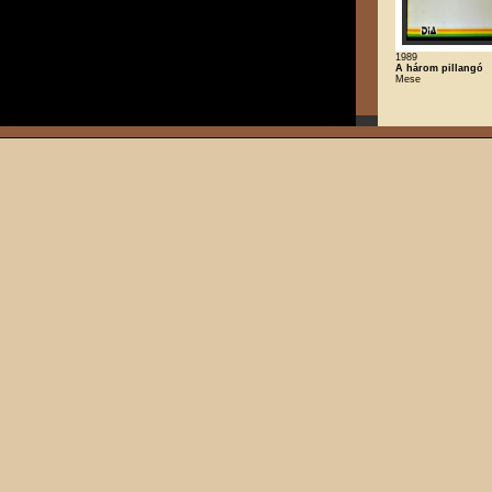
1989
A három pillangó
Mese