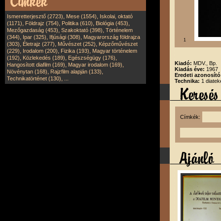
,
,
Ismeretterjesztő (2723)
Mese (1554)
Iskolai, oktató
,
,
,
,
(1171)
Földrajz (754)
Politika (610)
Biológia (453)
,
,
Mezőgazdaság (453)
Szakoktató (398)
Történelem
,
,
,
(344)
Ipar (325)
Ifjúsági (308)
Magyarország földrajza
1
,
,
,
(303)
Életrajz (277)
Művészet (252)
Képzőművészet
,
,
,
(229)
Irodalom (200)
Fizika (193)
Magyar történelem
,
,
,
(192)
Közlekedés (189)
Egészségügy (176)
Kiadó:
MDV., Bp.
,
,
Hangosított diafilm (169)
Magyar irodalom (169)
Kiadás éve:
1967
,
,
Növénytan (168)
Rajzfilm alapján (133)
Eredeti azonosít
,
Technikatörténet (130)
...
Technika:
1 diatek
Címkék: