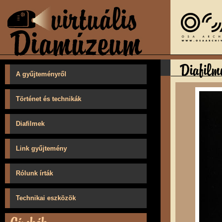
A gyűjteményről
Történet és technikák
Diafilmek
Link gyűjtemény
Rólunk írták
Technikai eszközök