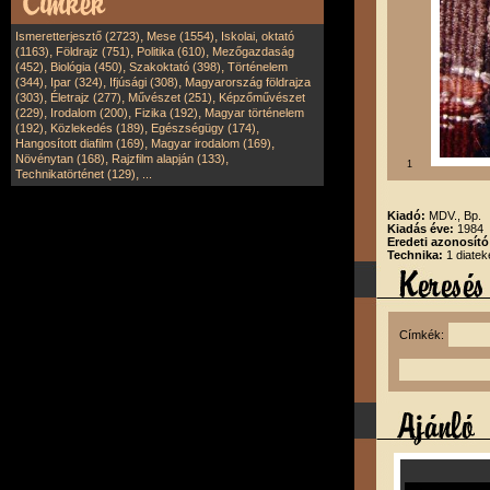
,
,
Ismeretterjesztő (2723)
Mese (1554)
Iskolai, oktató
,
,
,
(1163)
Földrajz (751)
Politika (610)
Mezőgazdaság
,
,
,
(452)
Biológia (450)
Szakoktató (398)
Történelem
,
,
,
(344)
Ipar (324)
Ifjúsági (308)
Magyarország földrajza
,
,
,
(303)
Életrajz (277)
Művészet (251)
Képzőművészet
,
,
,
(229)
Irodalom (200)
Fizika (192)
Magyar történelem
,
,
,
(192)
Közlekedés (189)
Egészségügy (174)
,
,
Hangosított diafilm (169)
Magyar irodalom (169)
,
,
Növénytan (168)
Rajzfilm alapján (133)
1
,
Technikatörténet (129)
...
Kiadó:
MDV., Bp.
Kiadás éve:
1984
Eredeti azonosít
Technika:
1 diatek
Címkék: