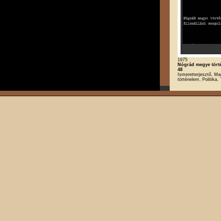
1975
Nógrád megye törté
48
Ismeretterjesztő, Ma
történelem, Politika,