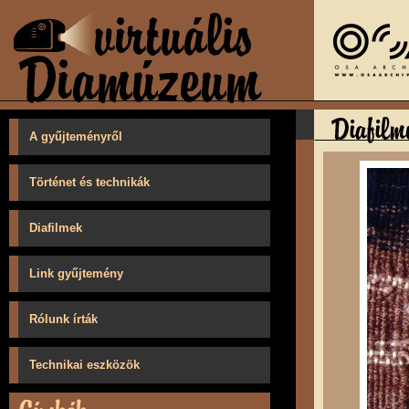
A gyűjteményről
Történet és technikák
Diafilmek
Link gyűjtemény
Rólunk írták
Technikai eszközök