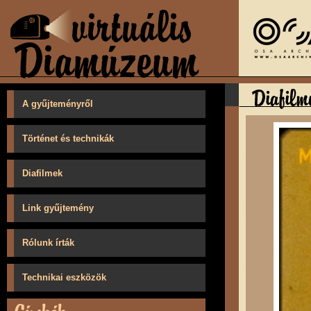
A gyűjteményről
Történet és technikák
Diafilmek
Link gyűjtemény
Rólunk írták
Technikai eszközök