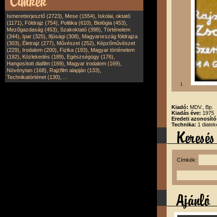
,
,
Ismeretterjesztő (2723)
Mese (1554)
Iskolai, oktató
,
,
,
,
(1171)
Földrajz (754)
Politika (610)
Biológia (453)
,
,
Mezőgazdaság (453)
Szakoktató (398)
Történelem
,
,
,
(344)
Ipar (325)
Ifjúsági (308)
Magyarország földrajza
,
,
,
(303)
Életrajz (277)
Művészet (252)
Képzőművészet
,
,
,
(229)
Irodalom (200)
Fizika (193)
Magyar történelem
,
,
,
(192)
Közlekedés (189)
Egészségügy (176)
,
,
Hangosított diafilm (169)
Magyar irodalom (169)
,
,
Növénytan (168)
Rajzfilm alapján (133)
,
Technikatörténet (130)
...
1
Kiadó:
MDV., Bp.
Kiadás éve:
1975
Eredeti azonosít
Technika:
1 diatek
Címkék: