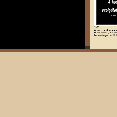
1963
A haza szolgálatába
Haditechnika, Honvé
Ismeretterjesztő, Poli