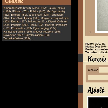
,
,
Ismeretterjesztő (2723)
Mese (1554)
Iskolai, oktató
,
,
,
(1163)
Földrajz (751)
Politika (610)
Mezőgazdaság
,
,
,
(452)
Biológia (450)
Szakoktató (398)
Történelem
,
,
,
(344)
Ipar (324)
Ifjúsági (308)
Magyarország földrajza
,
,
,
(303)
Életrajz (277)
Művészet (251)
Képzőművészet
,
,
,
(229)
Irodalom (200)
Fizika (192)
Magyar történelem
,
,
,
(192)
Közlekedés (189)
Egészségügy (174)
,
,
Hangosított diafilm (169)
Magyar irodalom (169)
1
,
,
Növénytan (168)
Rajzfilm alapján (133)
,
Technikatörténet (129)
...
Kiadó:
MDV., Bp.
Kiadás éve:
1976
Eredeti azonosít
Technika:
1 diatek
Címkék: