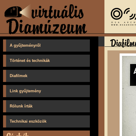
A gyűjteményről
Történet és technikák
Diafilmek
Link gyűjtemény
Rólunk írták
Technikai eszközök