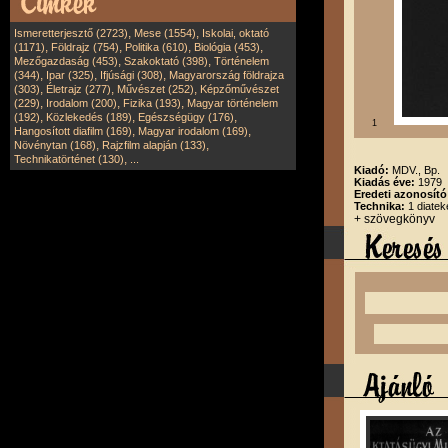
,
,
Ismeretterjesztő (2723)
Mese (1554)
Iskolai, oktató
,
,
,
,
(1171)
Földrajz (754)
Politika (610)
Biológia (453)
,
,
Mezőgazdaság (453)
Szakoktató (398)
Történelem
,
,
,
(344)
Ipar (325)
Ifjúsági (308)
Magyarország földrajza
,
,
,
(303)
Életrajz (277)
Művészet (252)
Képzőművészet
,
,
,
(229)
Irodalom (200)
Fizika (193)
Magyar történelem
,
,
,
(192)
Közlekedés (189)
Egészségügy (176)
1
,
,
Hangosított diafilm (169)
Magyar irodalom (169)
,
,
Növénytan (168)
Rajzfilm alapján (133)
,
Technikatörténet (130)
...
Kiadó:
MDV., Bp.
Kiadás éve:
1979
Eredeti azonosító
Technika:
1 diatek
+ szövegkönyv