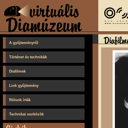
A gyűjteményről
Történet és technikák
Diafilmek
Link gyűjtemény
Rólunk írták
Technikai eszközök