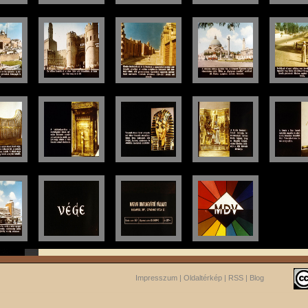
Impresszum
|
Oldaltérkép
|
RSS
|
Blog