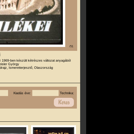
/51
i
z 1969-ben készült kétrészes változat anyagából
eisler György
drajz, Ismeretterjesztő, Olaszország
Kiadás éve:
Technika: