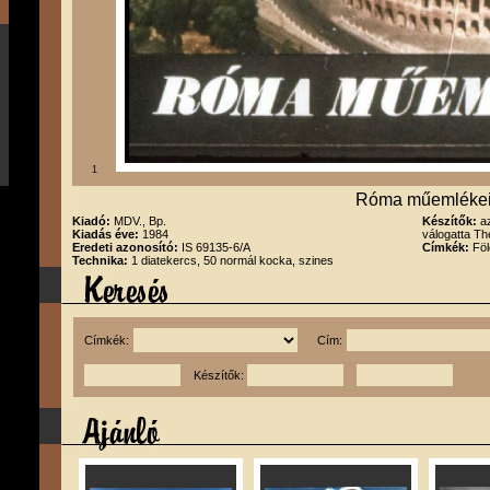
1
Róma műemléke
Kiadó:
MDV., Bp.
Készítők:
a
Kiadás éve:
1984
válogatta Th
Eredeti azonosító:
IS 69135-6/A
Címkék:
Föl
Technika:
1 diatekercs, 50 normál kocka, szines
Címkék:
Cím:
Készítők: