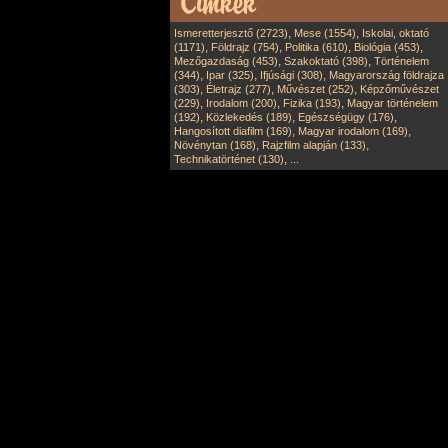
,
,
Ismeretterjesztő (2723)
Mese (1554)
Iskolai, oktató
,
,
,
,
(1171)
Földrajz (754)
Politika (610)
Biológia (453)
,
,
Mezőgazdaság (453)
Szakoktató (398)
Történelem
,
,
,
(344)
Ipar (325)
Ifjúsági (308)
Magyarország földrajza
,
,
,
(303)
Életrajz (277)
Művészet (252)
Képzőművészet
,
,
,
(229)
Irodalom (200)
Fizika (193)
Magyar történelem
,
,
,
(192)
Közlekedés (189)
Egészségügy (176)
,
,
Hangosított diafilm (169)
Magyar irodalom (169)
,
,
Növénytan (168)
Rajzfilm alapján (133)
,
Technikatörténet (130)
...