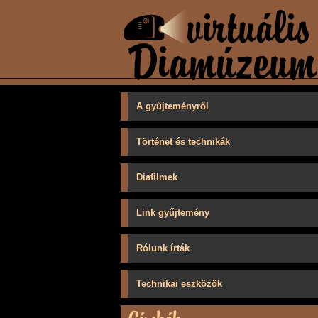
A gyűjteményről
Történet és technikák
Diafilmek
Link gyűjtemény
Rólunk írták
Technikai eszközök