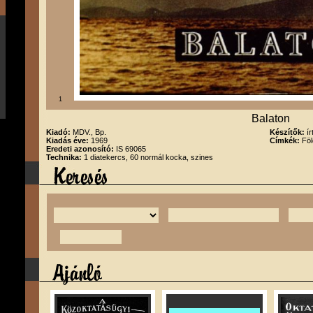
1
Balaton
Kiadó:
MDV., Bp.
Készítők:
í
Kiadás éve:
1969
Címkék:
Föl
Eredeti azonosító:
IS 69065
Technika:
1 diatekercs, 60 normál kocka, szines