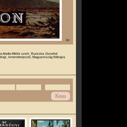
/60
rta Abella Miklós szerk. Ruzicska Józsefné
drajz, Ismeretterjesztő, Magyarország földrajza