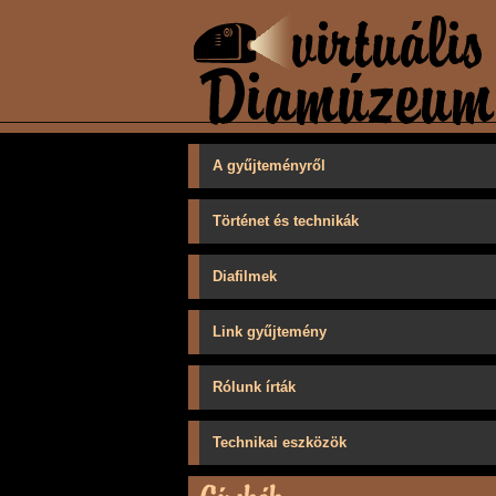
A gyűjteményről
Történet és technikák
Diafilmek
Link gyűjtemény
Rólunk írták
Technikai eszközök