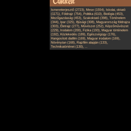
,
,
Ismeretterjesztő (2723)
Mese (1554)
Iskolai, oktató
,
,
,
,
(1171)
Földrajz (754)
Politika (610)
Biológia (453)
,
,
Mezőgazdaság (453)
Szakoktató (398)
Történelem
,
,
,
(344)
Ipar (325)
Ifjúsági (308)
Magyarország földrajza
,
,
,
(303)
Életrajz (277)
Művészet (252)
Képzőművészet
,
,
,
(229)
Irodalom (200)
Fizika (193)
Magyar történelem
,
,
,
(192)
Közlekedés (189)
Egészségügy (176)
,
,
Hangosított diafilm (169)
Magyar irodalom (169)
,
,
Növénytan (168)
Rajzfilm alapján (133)
,
Technikatörténet (130)
...