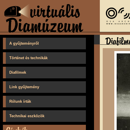
A gyűjteményről
Történet és technikák
Diafilmek
Link gyűjtemény
Rólunk írták
Technikai eszközök