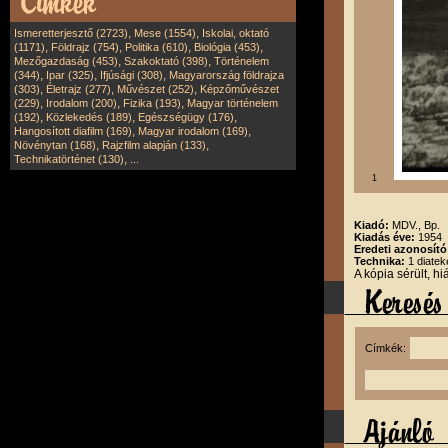
,
,
Ismeretterjesztő (2723)
Mese (1554)
Iskolai, oktató
,
,
,
,
(1171)
Földrajz (754)
Politika (610)
Biológia (453)
,
,
Mezőgazdaság (453)
Szakoktató (398)
Történelem
,
,
,
(344)
Ipar (325)
Ifjúsági (308)
Magyarország földrajza
,
,
,
(303)
Életrajz (277)
Művészet (252)
Képzőművészet
,
,
,
(229)
Irodalom (200)
Fizika (193)
Magyar történelem
,
,
,
(192)
Közlekedés (189)
Egészségügy (176)
,
,
Hangosított diafilm (169)
Magyar irodalom (169)
,
,
Növénytan (168)
Rajzfilm alapján (133)
,
Technikatörténet (130)
...
1
Kiadó:
MDV., Bp.
Kiadás éve:
1954
Eredeti azonosító
Technika:
1 diatek
A kópia sérült, h
Címkék: