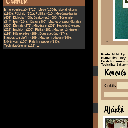
,
,
Ismeretterjesztő (2723)
Mese (1554)
Iskolai, oktató
,
,
,
(1163)
Földrajz (751)
Politika (610)
Mezőgazdaság
,
,
,
(452)
Biológia (450)
Szakoktató (398)
Történelem
,
,
,
(344)
Ipar (324)
Ifjúsági (308)
Magyarország földrajza
,
,
,
(303)
Életrajz (277)
Művészet (251)
Képzőművészet
,
,
,
(229)
Irodalom (200)
Fizika (192)
Magyar történelem
,
,
,
(192)
Közlekedés (189)
Egészségügy (174)
,
,
Hangosított diafilm (169)
Magyar irodalom (169)
,
,
1
Növénytan (168)
Rajzfilm alapján (133)
,
Technikatörténet (129)
...
Kiadó:
MDV., Bp.
Kiadás éve:
1968
Eredeti azonosít
Technika:
1 diatek
Címkék: