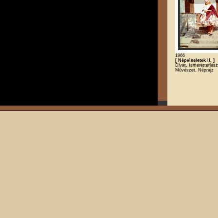
1966
[ Népviseletek II. ]
Divat, Ismeretterjesz
Művészet, Néprajz