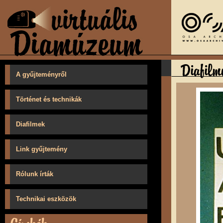
A gyűjteményről
Történet és technikák
Diafilmek
Link gyűjtemény
Rólunk írták
Technikai eszközök