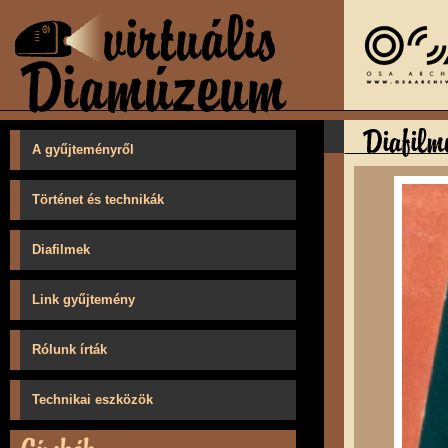
A gyűjteményről
Történet és technikák
Diafilmek
Link gyűjtemény
Rólunk írták
Technikai eszközök