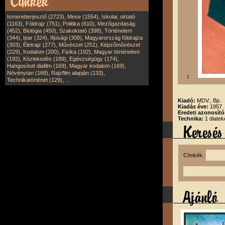
,
,
Ismeretterjesztő (2723)
Mese (1554)
Iskolai, oktató
,
,
,
(1163)
Földrajz (751)
Politika (610)
Mezőgazdaság
,
,
,
(452)
Biológia (450)
Szakoktató (398)
Történelem
,
,
,
(344)
Ipar (324)
Ifjúsági (308)
Magyarország földrajza
,
,
,
(303)
Életrajz (277)
Művészet (251)
Képzőművészet
,
,
,
(229)
Irodalom (200)
Fizika (192)
Magyar történelem
,
,
,
(192)
Közlekedés (189)
Egészségügy (174)
,
,
Hangosított diafilm (169)
Magyar irodalom (169)
,
,
Növénytan (168)
Rajzfilm alapján (133)
1
,
Technikatörténet (129)
...
Kiadó:
MDV., Bp.
Kiadás éve:
1957
Eredeti azonosít
Technika:
1 diatek
Címkék: