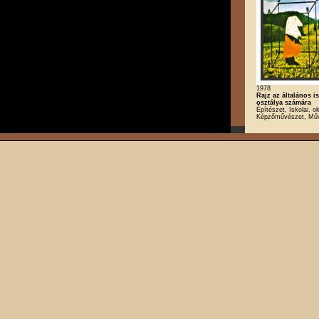
1978
Rajz az általános is
osztálya számára
Építészet, Iskolai, ok
Képzőművészet, Mű