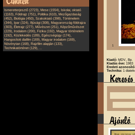
,
,
Ismeretterjesztő (2723)
Mese (1554)
Iskolai, oktató
,
,
,
(1163)
Földrajz (751)
Politika (610)
Mezőgazdaság
,
,
,
(452)
Biológia (450)
Szakoktató (398)
Történelem
,
,
,
(344)
Ipar (324)
Ifjúsági (308)
Magyarország földrajza
,
,
,
(303)
Életrajz (277)
Művészet (251)
Képzőművészet
,
,
,
(229)
Irodalom (200)
Fizika (192)
Magyar történelem
,
,
,
(192)
Közlekedés (189)
Egészségügy (174)
,
,
Hangosított diafilm (169)
Magyar irodalom (169)
,
,
Növénytan (168)
Rajzfilm alapján (133)
1
,
Technikatörténet (129)
...
Kiadó:
MDV., Bp.
Kiadás éve:
1983
Eredeti azonosít
Technika:
1 diatek