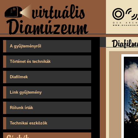
A gyűjteményről
Történet és technikák
Diafilmek
Link gyűjtemény
Rólunk írták
Technikai eszközök