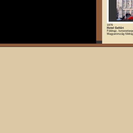
1976
Hotel Gellért
Földrajz, Ismeretterj
Magyarország földraj