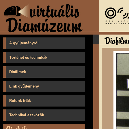
A gyűjteményről
Történet és technikák
Diafilmek
Link gyűjtemény
Rólunk írták
Technikai eszközök