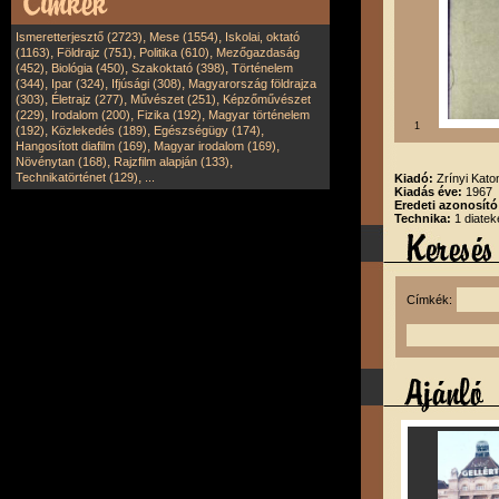
,
,
Ismeretterjesztő (2723)
Mese (1554)
Iskolai, oktató
,
,
,
(1163)
Földrajz (751)
Politika (610)
Mezőgazdaság
,
,
,
(452)
Biológia (450)
Szakoktató (398)
Történelem
,
,
,
(344)
Ipar (324)
Ifjúsági (308)
Magyarország földrajza
,
,
,
(303)
Életrajz (277)
Művészet (251)
Képzőművészet
,
,
,
(229)
Irodalom (200)
Fizika (192)
Magyar történelem
1
,
,
,
(192)
Közlekedés (189)
Egészségügy (174)
,
,
Hangosított diafilm (169)
Magyar irodalom (169)
,
,
Növénytan (168)
Rajzfilm alapján (133)
,
Technikatörténet (129)
...
Kiadó:
Zrínyi Kato
Kiadás éve:
1967
Eredeti azonosít
Technika:
1 diatek
Címkék: