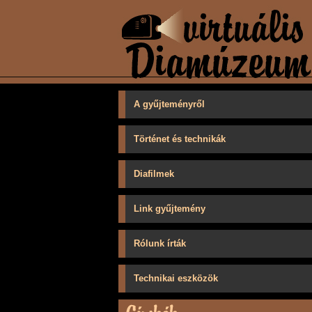
A gyűjteményről
Történet és technikák
Diafilmek
Link gyűjtemény
Rólunk írták
Technikai eszközök