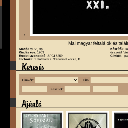
1
Mai magyar feltalálók és tal
Kiadó:
MDV., Bp.
Készítők:
k
Kiadás éve:
1963
összeáll. Vaj
Eredeti azonosító:
SFGI 3259
Címkék:
Ipa
Technika:
1 diatekercs, 33 normál kocka, ff.
Címkék:
Cím:
Készítők: