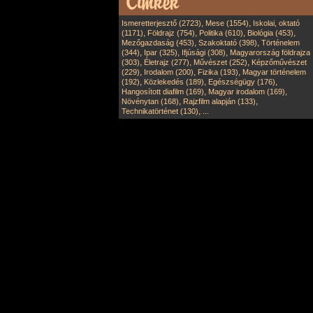
,
,
Ismeretterjesztő (2723)
Mese (1554)
Iskolai, oktató
,
,
,
,
(1171)
Földrajz (754)
Politika (610)
Biológia (453)
,
,
Mezőgazdaság (453)
Szakoktató (398)
Történelem
,
,
,
(344)
Ipar (325)
Ifjúsági (308)
Magyarország földrajza
,
,
,
(303)
Életrajz (277)
Művészet (252)
Képzőművészet
,
,
,
(229)
Irodalom (200)
Fizika (193)
Magyar történelem
,
,
,
(192)
Közlekedés (189)
Egészségügy (176)
,
,
Hangosított diafilm (169)
Magyar irodalom (169)
,
,
Növénytan (168)
Rajzfilm alapján (133)
,
Technikatörténet (130)
...