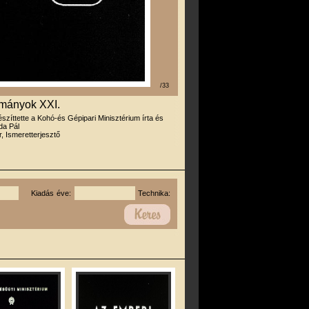
/33
álmányok XXI.
észíttette a Kohó-és Gépipari Minisztérium írta és
da Pál
r, Ismeretterjesztő
Kiadás éve:
Technika: