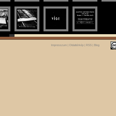
Impresszum
|
Oldaltérkép
|
RSS
|
Blog