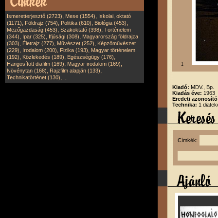
,
,
Ismeretterjesztő (2723)
Mese (1554)
Iskolai, oktató
,
,
,
,
(1171)
Földrajz (754)
Politika (610)
Biológia (453)
,
,
Mezőgazdaság (453)
Szakoktató (398)
Történelem
,
,
,
(344)
Ipar (325)
Ifjúsági (308)
Magyarország földrajza
,
,
,
(303)
Életrajz (277)
Művészet (252)
Képzőművészet
,
,
,
(229)
Irodalom (200)
Fizika (193)
Magyar történelem
,
,
,
(192)
Közlekedés (189)
Egészségügy (176)
,
,
Hangosított diafilm (169)
Magyar irodalom (169)
1
,
,
Növénytan (168)
Rajzfilm alapján (133)
,
Technikatörténet (130)
...
Kiadó:
MDV., Bp.
Kiadás éve:
1963
Eredeti azonosít
Technika:
1 diatek
Címkék: