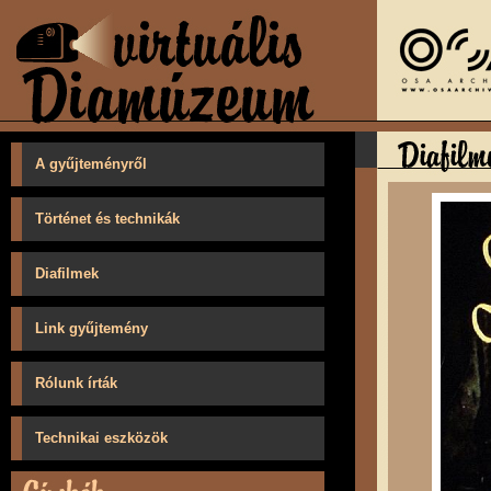
A gyűjteményről
Történet és technikák
Diafilmek
Link gyűjtemény
Rólunk írták
Technikai eszközök