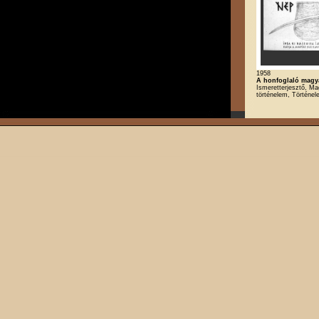
1958
A honfoglaló magya
Ismeretterjesztő, Ma
történelem, Történe