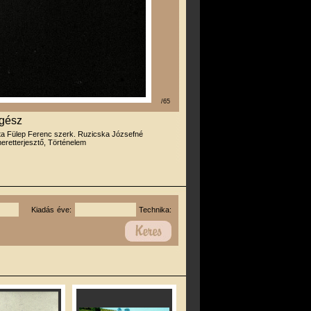
/65
égész
rta Fülep Ferenc szerk. Ruzicska Józsefné
eretterjesztő, Történelem
Kiadás éve:
Technika: