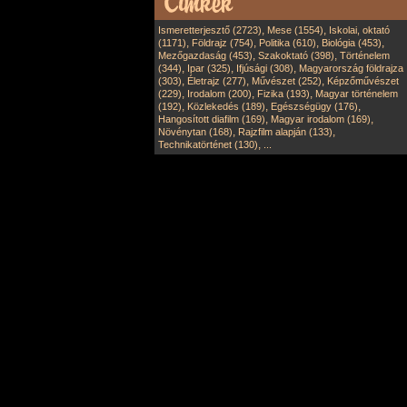
,
,
Ismeretterjesztő (2723)
Mese (1554)
Iskolai, oktató
,
,
,
,
(1171)
Földrajz (754)
Politika (610)
Biológia (453)
,
,
Mezőgazdaság (453)
Szakoktató (398)
Történelem
,
,
,
(344)
Ipar (325)
Ifjúsági (308)
Magyarország földrajza
,
,
,
(303)
Életrajz (277)
Művészet (252)
Képzőművészet
,
,
,
(229)
Irodalom (200)
Fizika (193)
Magyar történelem
,
,
,
(192)
Közlekedés (189)
Egészségügy (176)
,
,
Hangosított diafilm (169)
Magyar irodalom (169)
,
,
Növénytan (168)
Rajzfilm alapján (133)
,
Technikatörténet (130)
...