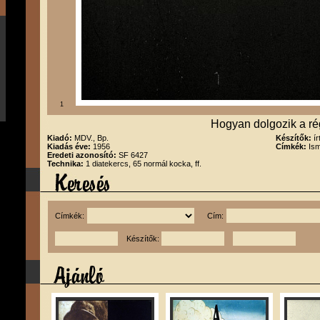
1
Hogyan dolgozik a r
Kiadó:
MDV., Bp.
Készítők:
í
Kiadás éve:
1956
Címkék:
Ism
Eredeti azonosító:
SF 6427
Technika:
1 diatekercs, 65 normál kocka, ff.
Címkék:
Cím:
Készítők: