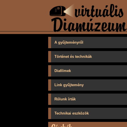
A gyűjteményről
Történet és technikák
Diafilmek
Link gyűjtemény
Rólunk írták
Technikai eszközök