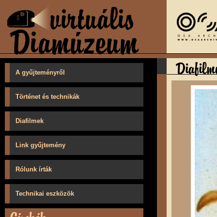
A gyűjteményről
Történet és technikák
Diafilmek
Link gyűjtemény
Rólunk írták
Technikai eszközök