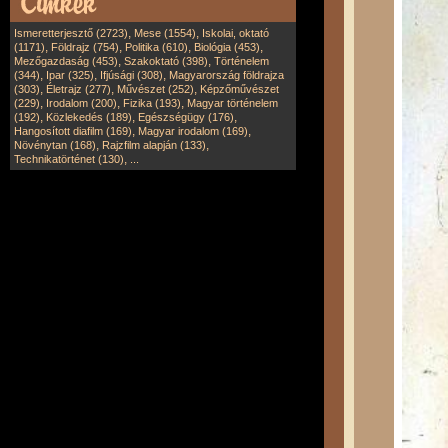
,
,
Ismeretterjesztő (2723)
Mese (1554)
Iskolai, oktató
,
,
,
,
(1171)
Földrajz (754)
Politika (610)
Biológia (453)
,
,
Mezőgazdaság (453)
Szakoktató (398)
Történelem
,
,
,
(344)
Ipar (325)
Ifjúsági (308)
Magyarország földrajza
,
,
,
(303)
Életrajz (277)
Művészet (252)
Képzőművészet
,
,
,
(229)
Irodalom (200)
Fizika (193)
Magyar történelem
,
,
,
(192)
Közlekedés (189)
Egészségügy (176)
,
,
Hangosított diafilm (169)
Magyar irodalom (169)
,
,
Növénytan (168)
Rajzfilm alapján (133)
,
Technikatörténet (130)
...