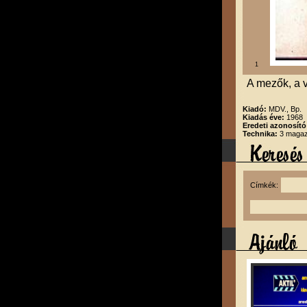
1
A mezők, a v
Kiadó:
MDV., Bp.
Kiadás éve:
1968
Eredeti azonosító
Technika:
3 magazi
Címkék: