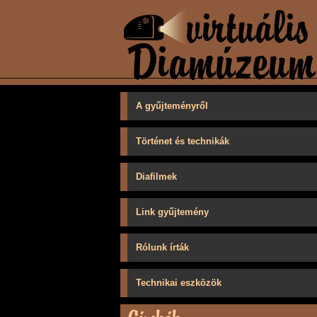
A gyűjteményről
Történet és technikák
Diafilmek
Link gyűjtemény
Rólunk írták
Technikai eszközök