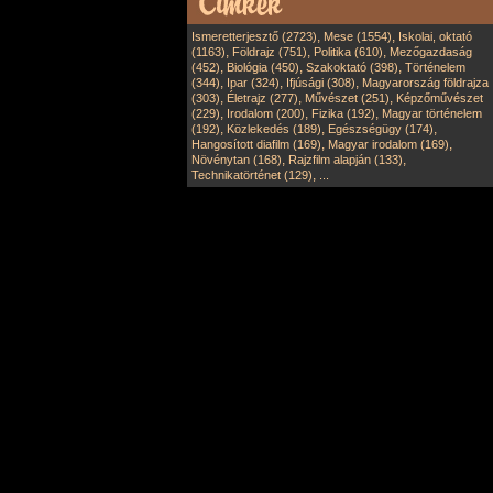
,
,
Ismeretterjesztő (2723)
Mese (1554)
Iskolai, oktató
,
,
,
(1163)
Földrajz (751)
Politika (610)
Mezőgazdaság
,
,
,
(452)
Biológia (450)
Szakoktató (398)
Történelem
,
,
,
(344)
Ipar (324)
Ifjúsági (308)
Magyarország földrajza
,
,
,
(303)
Életrajz (277)
Művészet (251)
Képzőművészet
,
,
,
(229)
Irodalom (200)
Fizika (192)
Magyar történelem
,
,
,
(192)
Közlekedés (189)
Egészségügy (174)
,
,
Hangosított diafilm (169)
Magyar irodalom (169)
,
,
Növénytan (168)
Rajzfilm alapján (133)
,
Technikatörténet (129)
...