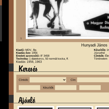
1
Hunyadi János
Kiadó:
MDV., Bp.
Készítők:
í
Kiadás éve:
1956
Józsefné
Eredeti azonosító:
IF 3458
Címkék:
Éle
Technika:
1 diatekercs, 50 normál kocka, ff.
Történelem
Kiadás: 1956, 1963
Címkék:
Cím:
Készítők: