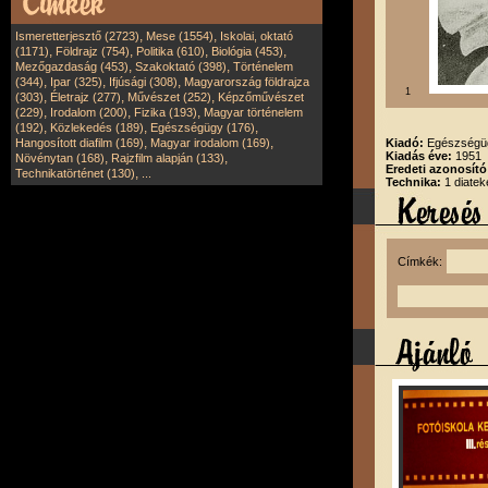
,
,
Ismeretterjesztő (2723)
Mese (1554)
Iskolai, oktató
,
,
,
,
(1171)
Földrajz (754)
Politika (610)
Biológia (453)
,
,
Mezőgazdaság (453)
Szakoktató (398)
Történelem
,
,
,
(344)
Ipar (325)
Ifjúsági (308)
Magyarország földrajza
1
,
,
,
(303)
Életrajz (277)
Művészet (252)
Képzőművészet
,
,
,
(229)
Irodalom (200)
Fizika (193)
Magyar történelem
,
,
,
(192)
Közlekedés (189)
Egészségügy (176)
,
,
Hangosított diafilm (169)
Magyar irodalom (169)
Kiadó:
Egészségüg
Kiadás éve:
1951
,
,
Növénytan (168)
Rajzfilm alapján (133)
Eredeti azonosító
,
Technikatörténet (130)
...
Technika:
1 diatek
Címkék: