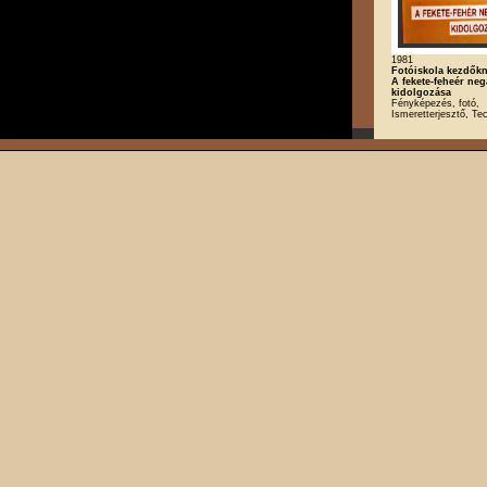
1981
Fotóiskola kezdőkne
A fekete-feheér neg
kidolgozása
Fényképezés, fotó,
Ismeretterjesztő, Te