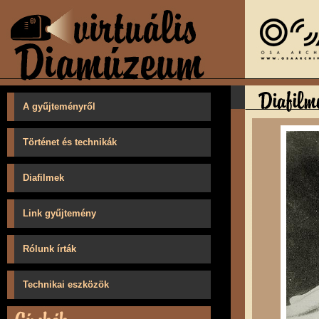
A gyűjteményről
Történet és technikák
Diafilmek
Link gyűjtemény
Rólunk írták
Technikai eszközök