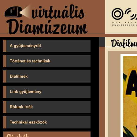
A gyűjteményről
Történet és technikák
Diafilmek
Link gyűjtemény
Rólunk írták
Technikai eszközök