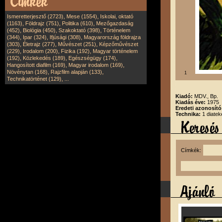
,
,
Ismeretterjesztő (2723)
Mese (1554)
Iskolai, oktató
,
,
,
(1163)
Földrajz (751)
Politika (610)
Mezőgazdaság
,
,
,
(452)
Biológia (450)
Szakoktató (398)
Történelem
,
,
,
(344)
Ipar (324)
Ifjúsági (308)
Magyarország földrajza
,
,
,
(303)
Életrajz (277)
Művészet (251)
Képzőművészet
,
,
,
(229)
Irodalom (200)
Fizika (192)
Magyar történelem
,
,
,
(192)
Közlekedés (189)
Egészségügy (174)
,
,
Hangosított diafilm (169)
Magyar irodalom (169)
,
,
Növénytan (168)
Rajzfilm alapján (133)
1
,
Technikatörténet (129)
...
Kiadó:
MDV., Bp.
Kiadás éve:
1975
Eredeti azonosít
Technika:
1 diatek
Címkék: