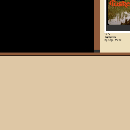
1977
Tüskevár
Ifjúsági, Mese