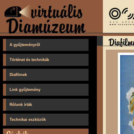
A gyűjteményről
Történet és technikák
Diafilmek
Link gyűjtemény
Rólunk írták
Technikai eszközök