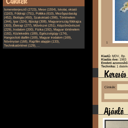
,
,
Ismeretterjesztő (2723)
Mese (1554)
Iskolai, oktató
,
,
,
(1163)
Földrajz (751)
Politika (610)
Mezőgazdaság
,
,
,
(452)
Biológia (450)
Szakoktató (398)
Történelem
,
,
,
(344)
Ipar (324)
Ifjúsági (308)
Magyarország földrajza
,
,
,
(303)
Életrajz (277)
Művészet (251)
Képzőművészet
,
,
,
(229)
Irodalom (200)
Fizika (192)
Magyar történelem
,
,
,
(192)
Közlekedés (189)
Egészségügy (174)
,
,
Hangosított diafilm (169)
Magyar irodalom (169)
,
,
Növénytan (168)
Rajzfilm alapján (133)
1
,
Technikatörténet (129)
...
Kiadó:
MDV., Bp.
Kiadás éve:
1983
Eredeti azonosít
Technika:
1 diatek
Címkék: