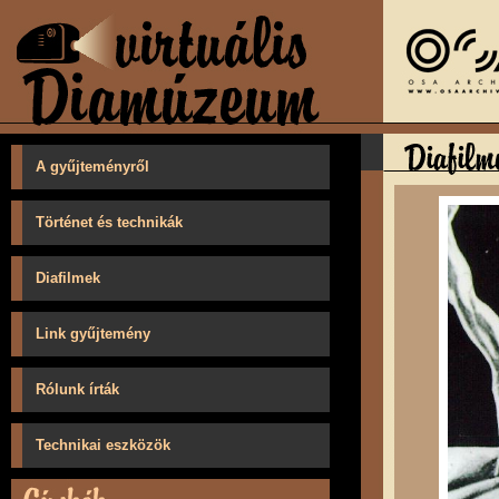
A gyűjteményről
Történet és technikák
Diafilmek
Link gyűjtemény
Rólunk írták
Technikai eszközök