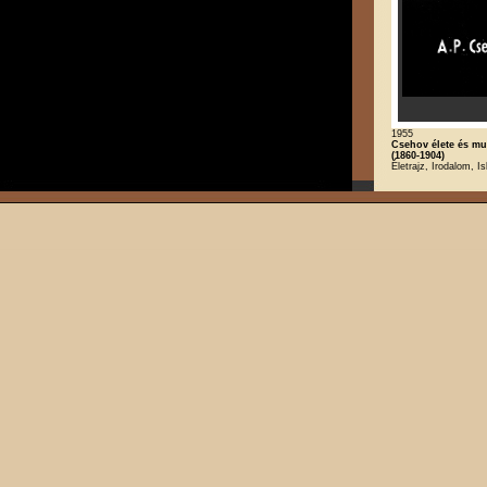
1955
Csehov élete és m
(1860-1904)
Életrajz, Irodalom, Is