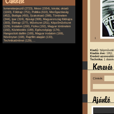
,
,
Ismeretterjesztő (2723)
Mese (1554)
Iskolai, oktató
,
,
,
(1163)
Földrajz (751)
Politika (610)
Mezőgazdaság
,
,
,
(452)
Biológia (450)
Szakoktató (398)
Történelem
,
,
,
(344)
Ipar (324)
Ifjúsági (308)
Magyarország földrajza
,
,
,
(303)
Életrajz (277)
Művészet (251)
Képzőművészet
,
,
,
(229)
Irodalom (200)
Fizika (192)
Magyar történelem
,
,
,
(192)
Közlekedés (189)
Egészségügy (174)
,
,
Hangosított diafilm (169)
Magyar irodalom (169)
,
,
Növénytan (168)
Rajzfilm alapján (133)
1
,
Technikatörténet (129)
...
Kiadó:
Népművelés
Kiadás éve:
1951
Eredeti azonosító
Technika:
1 diatek
Címkék: