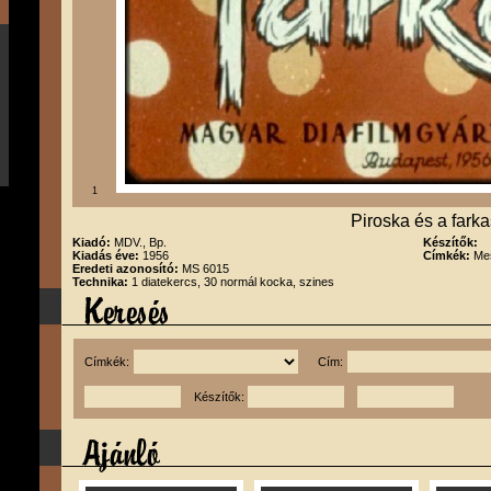
1
Piroska és a farka
Kiadó:
MDV., Bp.
Készítők:
Kiadás éve:
1956
Címkék:
Me
Eredeti azonosító:
MS 6015
Technika:
1 diatekercs, 30 normál kocka, szines
Címkék:
Cím:
Készítők: