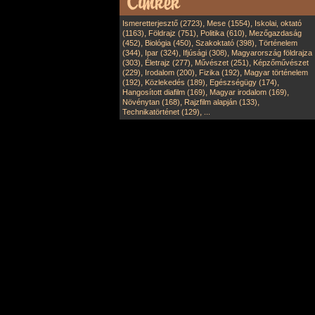
,
,
Ismeretterjesztő (2723)
Mese (1554)
Iskolai, oktató
,
,
,
(1163)
Földrajz (751)
Politika (610)
Mezőgazdaság
,
,
,
(452)
Biológia (450)
Szakoktató (398)
Történelem
,
,
,
(344)
Ipar (324)
Ifjúsági (308)
Magyarország földrajza
,
,
,
(303)
Életrajz (277)
Művészet (251)
Képzőművészet
,
,
,
(229)
Irodalom (200)
Fizika (192)
Magyar történelem
,
,
,
(192)
Közlekedés (189)
Egészségügy (174)
,
,
Hangosított diafilm (169)
Magyar irodalom (169)
,
,
Növénytan (168)
Rajzfilm alapján (133)
,
Technikatörténet (129)
...