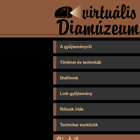
A gyűjteményről
Történet és technikák
Diafilmek
Link gyűjtemény
Rólunk írták
Technikai eszközök