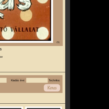
/31
s
se
Kiadás éve:
Technika: