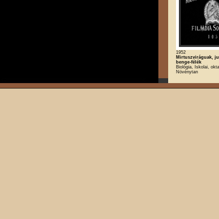
1952
Mirtuszviráguak, j
benge-félék
Biológia, Iskolai, okt
Növénytan