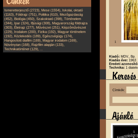
,
,
Ismeretterjesztő (2723)
Mese (1554)
Iskolai, oktató
,
,
,
(1163)
Földrajz (751)
Politika (610)
Mezőgazdaság
,
,
,
(452)
Biológia (450)
Szakoktató (398)
Történelem
,
,
,
(344)
Ipar (324)
Ifjúsági (308)
Magyarország földrajza
,
,
,
(303)
Életrajz (277)
Művészet (251)
Képzőművészet
,
,
,
(229)
Irodalom (200)
Fizika (192)
Magyar történelem
,
,
,
(192)
Közlekedés (189)
Egészségügy (174)
,
,
Hangosított diafilm (169)
Magyar irodalom (169)
1
,
,
Növénytan (168)
Rajzfilm alapján (133)
,
Technikatörténet (129)
...
Kiadó:
MDV., Bp.
Kiadás éve:
1963
Eredeti azonosít
Technika:
1 diatek
Címkék: