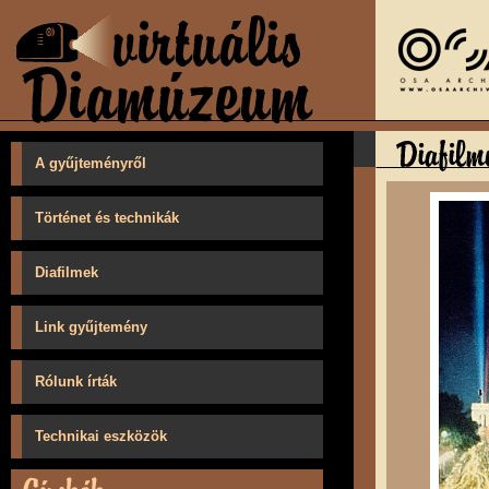
A gyűjteményről
Történet és technikák
Diafilmek
Link gyűjtemény
Rólunk írták
Technikai eszközök