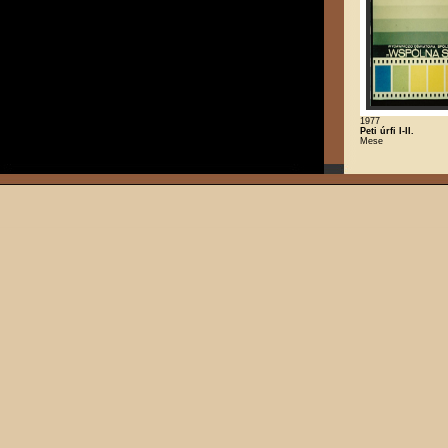
1977
Peti úrfi I-II.
Mese