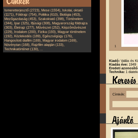
,
,
Ismeretterjesztő (2723)
Mese (1554)
Iskolai, oktató
,
,
,
,
(1171)
Földrajz (754)
Politika (610)
Biológia (453)
,
,
Mezőgazdaság (453)
Szakoktató (398)
Történelem
,
,
,
(344)
Ipar (325)
Ifjúsági (308)
Magyarország földrajza
,
,
,
(303)
Életrajz (277)
Művészet (252)
Képzőművészet
,
,
,
(229)
Irodalom (200)
Fizika (193)
Magyar történelem
,
,
,
(192)
Közlekedés (189)
Egészségügy (176)
,
,
Hangosított diafilm (169)
Magyar irodalom (169)
,
,
Növénytan (168)
Rajzfilm alapján (133)
1
,
Technikatörténet (130)
...
Kiadó:
Vallás és K
Kiadás éve:
1949
Eredeti azonosító
Technika:
1 diatek
Címkék: