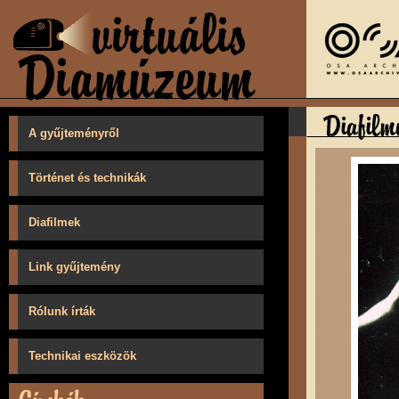
A gyűjteményről
Történet és technikák
Diafilmek
Link gyűjtemény
Rólunk írták
Technikai eszközök