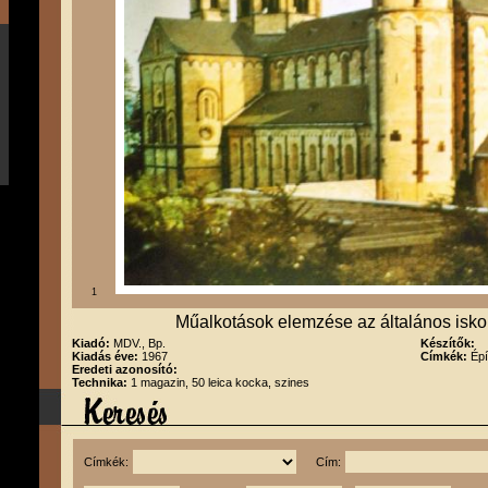
1
Műalkotások elemzése az általános isko
Kiadó:
MDV., Bp.
Készítők:
Kiadás éve:
1967
Címkék:
Épí
Eredeti azonosító:
Technika:
1 magazin, 50 leica kocka, szines
Címkék:
Cím: