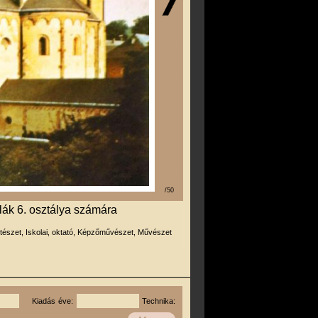
/50
lák 6. osztálya számára
tészet, Iskolai, oktató, Képzőművészet, Művészet
Kiadás éve:
Technika: