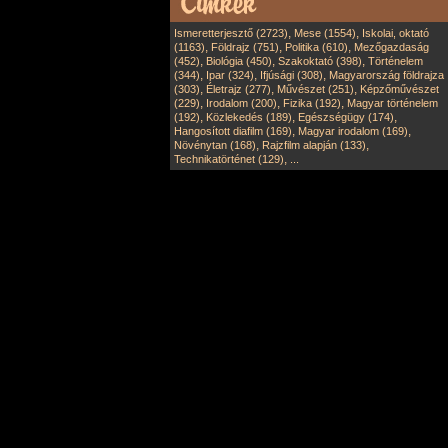
,
,
Ismeretterjesztő (2723)
Mese (1554)
Iskolai, oktató
,
,
,
(1163)
Földrajz (751)
Politika (610)
Mezőgazdaság
,
,
,
(452)
Biológia (450)
Szakoktató (398)
Történelem
,
,
,
(344)
Ipar (324)
Ifjúsági (308)
Magyarország földrajza
,
,
,
(303)
Életrajz (277)
Művészet (251)
Képzőművészet
,
,
,
(229)
Irodalom (200)
Fizika (192)
Magyar történelem
,
,
,
(192)
Közlekedés (189)
Egészségügy (174)
,
,
Hangosított diafilm (169)
Magyar irodalom (169)
,
,
Növénytan (168)
Rajzfilm alapján (133)
,
Technikatörténet (129)
...