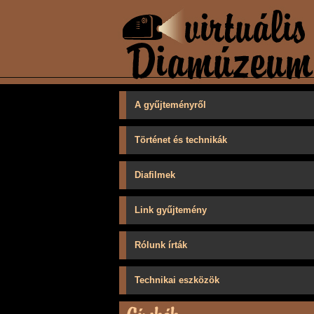
A gyűjteményről
Történet és technikák
Diafilmek
Link gyűjtemény
Rólunk írták
Technikai eszközök