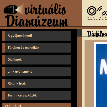
A gyűjteményről
Történet és technikák
Diafilmek
Link gyűjtemény
Rólunk írták
Technikai eszközök