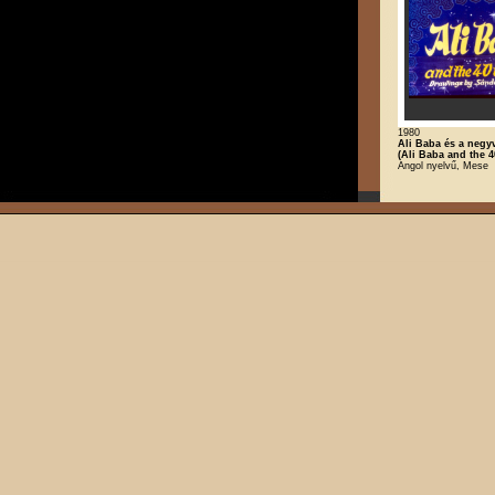
1980
Ali Baba és a negy
(Ali Baba and the 4
Angol nyelvű, Mese