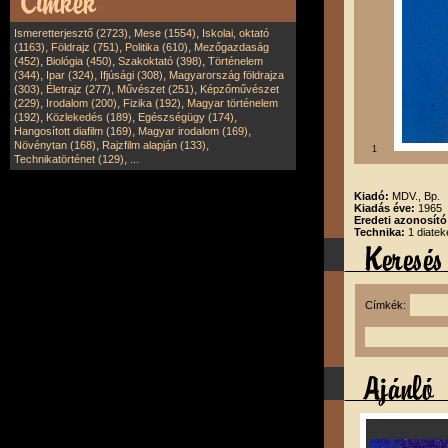
,
,
Ismeretterjesztő (2723)
Mese (1554)
Iskolai, oktató
,
,
,
(1163)
Földrajz (751)
Politika (610)
Mezőgazdaság
,
,
,
(452)
Biológia (450)
Szakoktató (398)
Történelem
,
,
,
(344)
Ipar (324)
Ifjúsági (308)
Magyarország földrajza
,
,
,
(303)
Életrajz (277)
Művészet (251)
Képzőművészet
,
,
,
(229)
Irodalom (200)
Fizika (192)
Magyar történelem
,
,
,
(192)
Közlekedés (189)
Egészségügy (174)
,
,
Hangosított diafilm (169)
Magyar irodalom (169)
,
,
Növénytan (168)
Rajzfilm alapján (133)
1
,
Technikatörténet (129)
...
Kiadó:
MDV., Bp.
Kiadás éve:
1965
Eredeti azonosító
Technika:
1 diatek
Címkék: