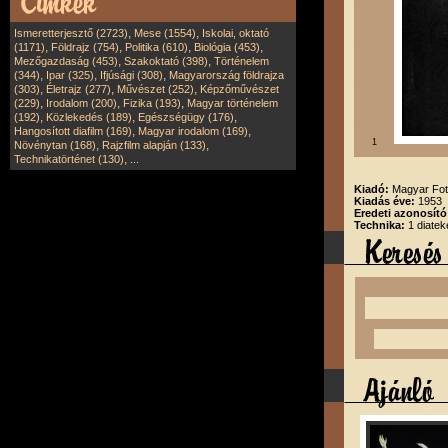
,
,
Ismeretterjesztő (2723)
Mese (1554)
Iskolai, oktató
,
,
,
,
(1171)
Földrajz (754)
Politika (610)
Biológia (453)
,
,
Mezőgazdaság (453)
Szakoktató (398)
Történelem
,
,
,
(344)
Ipar (325)
Ifjúsági (308)
Magyarország földrajza
,
,
,
(303)
Életrajz (277)
Művészet (252)
Képzőművészet
,
,
,
(229)
Irodalom (200)
Fizika (193)
Magyar történelem
,
,
,
(192)
Közlekedés (189)
Egészségügy (176)
,
,
Hangosított diafilm (169)
Magyar irodalom (169)
1
,
,
Növénytan (168)
Rajzfilm alapján (133)
,
Technikatörténet (130)
...
Kiadó:
Magyar Fot
Kiadás éve:
1953
Eredeti azonosító
Technika:
1 diatek