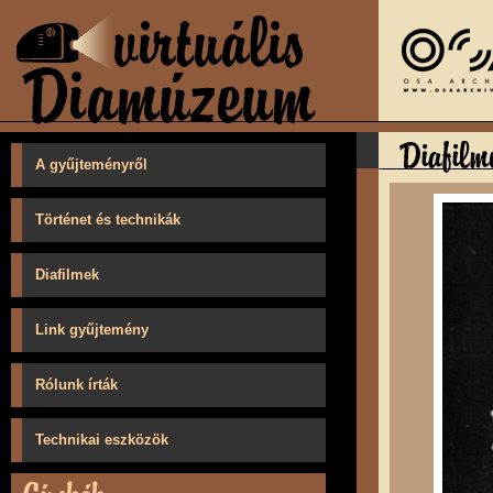
A gyűjteményről
Történet és technikák
Diafilmek
Link gyűjtemény
Rólunk írták
Technikai eszközök