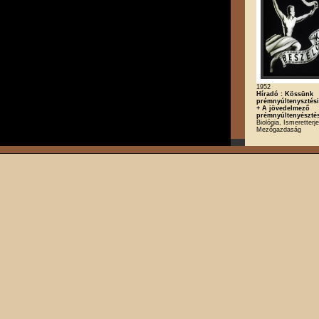
1952
Híradó : Kössünk
prémnyúltenysztési
+ A jövedelmező
prémnyúltenyészté
Biológia, Ismeretterj
Mezőgazdaság