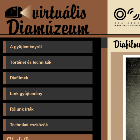
A gyűjteményről
Történet és technikák
Diafilmek
Link gyűjtemény
Rólunk írták
Technikai eszközök