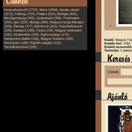
,
,
Ismeretterjesztő (2723)
Mese (1554)
Iskolai, oktató
,
,
,
,
(1171)
Földrajz (754)
Politika (610)
Biológia (453)
,
,
Mezőgazdaság (453)
Szakoktató (398)
Történelem
,
,
,
(344)
Ipar (325)
Ifjúsági (308)
Magyarország földrajza
,
,
,
(303)
Életrajz (277)
Művészet (252)
Képzőművészet
1
,
,
,
(229)
Irodalom (200)
Fizika (193)
Magyar történelem
,
,
,
(192)
Közlekedés (189)
Egészségügy (176)
,
,
Hangosított diafilm (169)
Magyar irodalom (169)
Kiadó:
Magyar Fot
,
,
Növénytan (168)
Rajzfilm alapján (133)
Kiadás éve:
1954
,
Technikatörténet (130)
...
Eredeti azonosító
Technika:
1 diatek
Címkék: