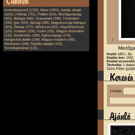
,
,
Ismeretterjesztő (2723)
Mese (1554)
Iskolai, oktató
,
,
,
(1163)
Földrajz (751)
Politika (610)
Mezőgazdaság
,
,
,
(452)
Biológia (450)
Szakoktató (398)
Történelem
,
,
,
(344)
Ipar (324)
Ifjúsági (308)
Magyarország földrajza
,
,
,
(303)
Életrajz (277)
Művészet (251)
Képzőművészet
,
,
,
(229)
Irodalom (200)
Fizika (192)
Magyar történelem
,
,
,
(192)
Közlekedés (189)
Egészségügy (174)
,
,
Hangosított diafilm (169)
Magyar irodalom (169)
1
,
,
Növénytan (168)
Rajzfilm alapján (133)
Mezőgaz
,
Technikatörténet (129)
...
Kiadó:
MDV., Bp.
Kiadás éve:
1959
Eredeti azonosít
Technika:
1 diatek
Szira Péter gyűj
Címkék: