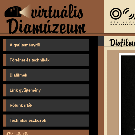
A gyűjteményről
Történet és technikák
Diafilmek
Link gyűjtemény
Rólunk írták
Technikai eszközök