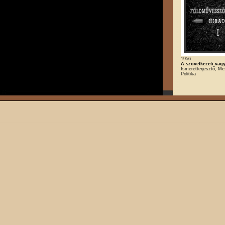
1956
A szövetkezeti va
Ismeretterjesztő, M
Politika