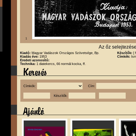
1
Az őz selejtezés
Kiadó:
Magyar Vadászok Országos Szövetsége, Bp.
Készítők:
[
Kiadás éve:
1953
Címkék:
Ism
Eredeti azonosító:
Technika:
1 diatekercs, 66 normál kocka, ff.
Címkék:
Cím:
Készítők: