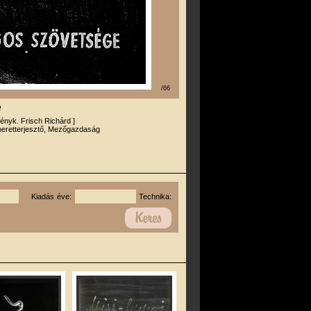
/66
e
 fényk. Frisch Richárd ]
eretterjesztő, Mezőgazdaság
Kiadás éve:
Technika: