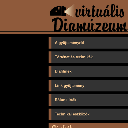
A gyűjteményről
Történet és technikák
Diafilmek
Link gyűjtemény
Rólunk írták
Technikai eszközök