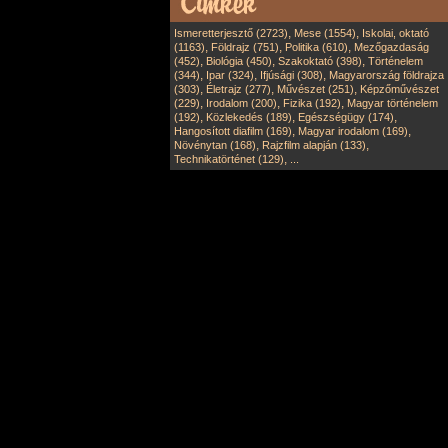
,
,
Ismeretterjesztő (2723)
Mese (1554)
Iskolai, oktató
,
,
,
(1163)
Földrajz (751)
Politika (610)
Mezőgazdaság
,
,
,
(452)
Biológia (450)
Szakoktató (398)
Történelem
,
,
,
(344)
Ipar (324)
Ifjúsági (308)
Magyarország földrajza
,
,
,
(303)
Életrajz (277)
Művészet (251)
Képzőművészet
,
,
,
(229)
Irodalom (200)
Fizika (192)
Magyar történelem
,
,
,
(192)
Közlekedés (189)
Egészségügy (174)
,
,
Hangosított diafilm (169)
Magyar irodalom (169)
,
,
Növénytan (168)
Rajzfilm alapján (133)
,
Technikatörténet (129)
...