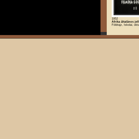
1952
Afrika általános jel
Földrajz, Iskolai, okt