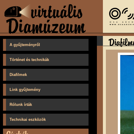
A gyűjteményről
Történet és technikák
Diafilmek
Link gyűjtemény
Rólunk írták
Technikai eszközök