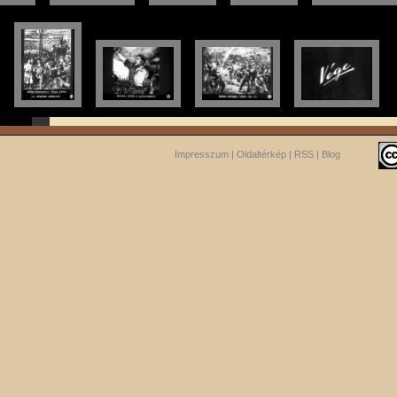
Impresszum
|
Oldaltérkép
|
RSS
|
Blog