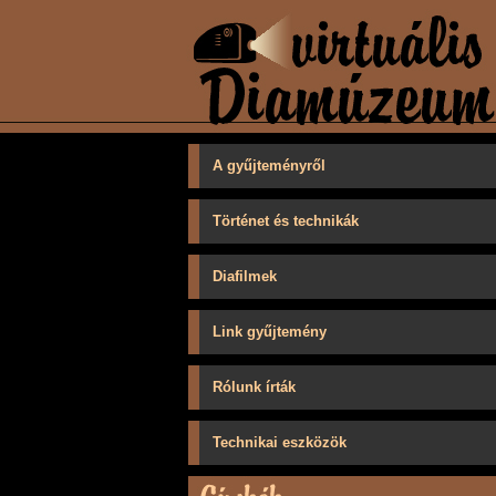
A gyűjteményről
Történet és technikák
Diafilmek
Link gyűjtemény
Rólunk írták
Technikai eszközök