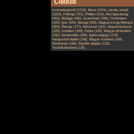
,
,
Ismeretterjesztő (2723)
Mese (1554)
Iskolai, oktató
,
,
,
(1163)
Földrajz (751)
Politika (610)
Mezőgazdaság
,
,
,
(452)
Biológia (450)
Szakoktató (398)
Történelem
,
,
,
(344)
Ipar (324)
Ifjúsági (308)
Magyarország földrajza
,
,
,
(303)
Életrajz (277)
Művészet (251)
Képzőművészet
,
,
,
(229)
Irodalom (200)
Fizika (192)
Magyar történelem
,
,
,
(192)
Közlekedés (189)
Egészségügy (174)
,
,
Hangosított diafilm (169)
Magyar irodalom (169)
,
,
Növénytan (168)
Rajzfilm alapján (133)
,
Technikatörténet (129)
...