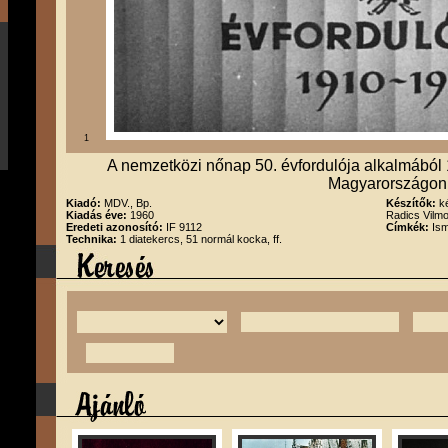
1
A nemzetközi nőnap 50. évfordulója alkalmából 
Magyarországon
Kiadó:
MDV., Bp.
Készítők:
k
Kiadás éve:
1960
Radics Vilm
Eredeti azonosító:
IF 9112
Címkék:
Ism
Technika:
1 diatekercs, 51 normál kocka, ff.