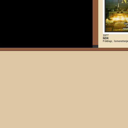
1977
NDK
Földrajz, Ismeretterj