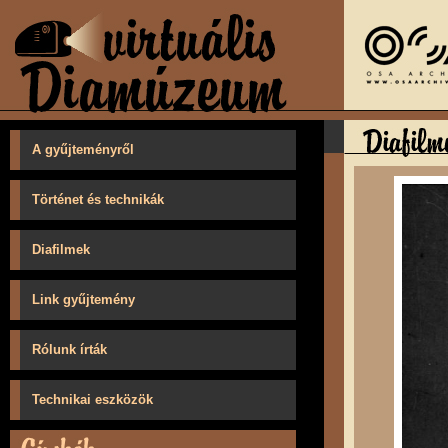
A gyűjteményről
Történet és technikák
Diafilmek
Link gyűjtemény
Rólunk írták
Technikai eszközök